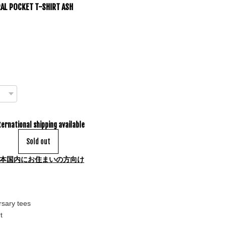
RAL POCKET T-SHIRT ASH
ternational shipping available
Sold out
本国内にお住まいの方向け
sary tees
t