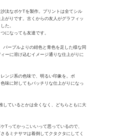
無沙汰なポケTを製作。プリントは全てシル
仕上がりです。古くからの友人がグラフィッ
ました。
くつになっても友達です。
は、パープルよりの紺色と青色を足した様な同
ディーに溶け込むイメージ通りな仕上がりに
オレンジ系の色味で、明るい印象を。ボ
、色味に対してもバッチリな仕上がりになっ
を推しているとかは全くなく、どちらともに大
。
ポケTってかっこいいって思っているので、
下さるミナサマは着倒してクタクタにしてく