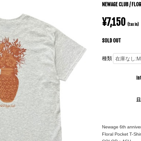
NEWAGE CLUB / FLO
¥7,150
(tax in)
SOLD OUT
種類
In
日
Newage 6th anniver
Floral Pocket T-Shir