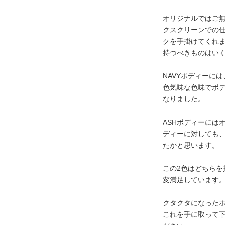
オリジナルではご
クスクリーンでの
クを手掛けてくれ
持つべきものはい
NAVYボディーに
色気味な色味でボ
なりました。
ASHボディーには
ディーに対しても
たかと思います。
この2色はどちら
変満足しています
クタクタになった
これを手に取って