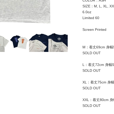
COLOR：ASH
SIZE：M, L, XL, XXL
6.0oz
Limited 60
Screen Printed
M：着丈69cm 身幅5
SOLD OUT
L：着丈72cm 身幅55
SOLD OUT
XL：着丈75cm 身幅
SOLD OUT
XXL：着丈80cm 身
SOLD OUT