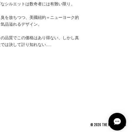
ズなシルエットは数奇者には有難い限り。
ト臭を放ちつつ、美國紐約＝ニューヨーク的
な気品溢れるデザイン。
この品質でこの価格はあり得ない、しかし真
では決して計り知れない….
©
2026
THE NEWAGE CLUB