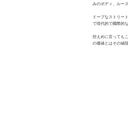
みのボディ、ルー
ドープなストリー
で現代的で國際的
控えめに言っても
の価値とはその値段