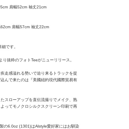
5cm 肩幅52cm 袖丈21cm
62cm 肩幅57cm 袖丈22cm
下詳細です。
gacy”より抜粋のフォトTeeがニューリリース。
、疾走感溢れる勢いで迫り来るトラックを捉
び込んで来たのは『美國紐約現代國際貿易有
。
したスローアップを直伝流撮りでメイク、熟
によってモノクロシルクスクリーン印刷で再
e社製の6.0oz (1301)はAlstyle愛好家にはお馴染