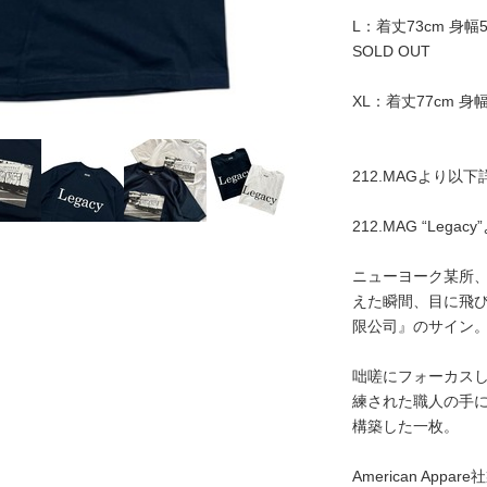
L：着丈73cm 身幅5
SOLD OUT
XL：着丈77cm 身幅
212.MAGより以
212.MAG “Le
ニューヨーク某所
えた瞬間、目に飛
限公司』のサイン
咄嗟にフォーカス
練された職人の手
構築した一枚。
American Appar