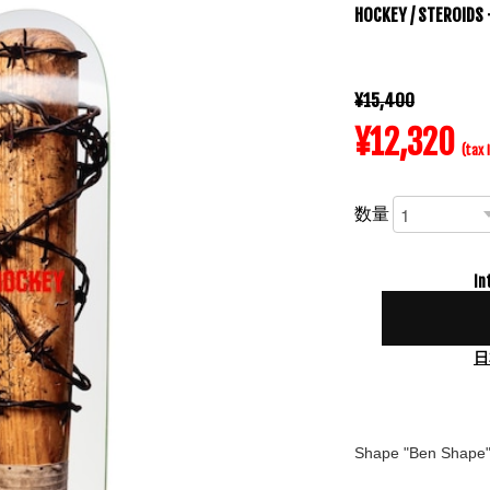
HOCKEY / STEROIDS 
¥15,400
¥12,320
(tax 
数量
In
日
Shape "Ben Shape