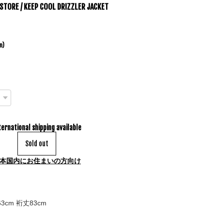
 STORE / KEEP COOL DRIZZLER JACKET
n)
ternational shipping available
Sold out
本国内にお住まいの方向け
3cm 裄丈83cm