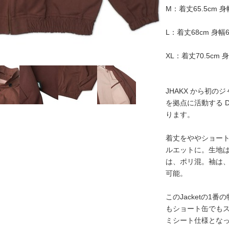
M：着丈65.5cm 身幅
L：着丈68cm 身幅6
XL：着丈70.5cm 身
JHAKX から初
を拠点に活動する Da
ります。
着丈をややショー
ルエットに。生地は
は、ポリ混。袖は、
可能。
このJacketの
もショート缶でも
ミシート仕様とな