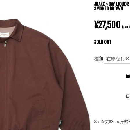
JHAKX × DAY LIQUOR
SMOKED BROWN
¥27,500
(tax i
SOLD OUT
種類
In
日
S：着丈63cm 身幅6