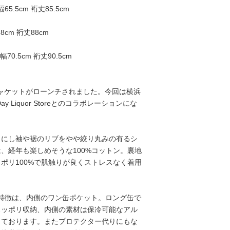
65.5cm 裄丈85.5cm
8cm 裄丈88cm
幅70.5cm 裄丈90.5cm
のジャケットがローンチされました。今回は横浜
y Liquor Storeとのコラボレーションにな
トにし袖や裾のリブをやや絞り丸みの有るシ
、経年も楽しめそうな100%コットン。裏地
ポリ100%で肌触りが良くストレスなく着用
1番の特徴は、内側のワン缶ポケット。ロング缶で
スッポリ収納、内側の素材は保冷可能なアル
っております。またプロテクター代りにもな