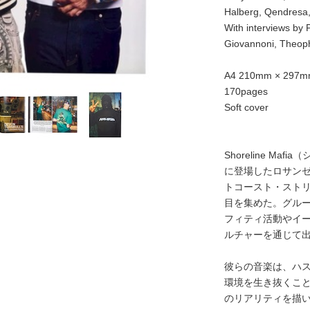
Halberg, Qendresa,
With interviews b
Giovannoni, Theoph
A4 210mm × 29
170pages
Soft cover
Shoreline M
に登場したロサン
トコースト・スト
目を集めた。グループは、
フィティ活動やイ
ルチャーを通じて
彼らの音楽は、ハ
環境を生き抜くこ
のリアリティを描