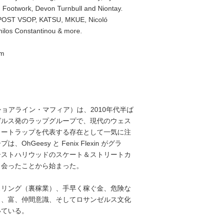
 Footwork, Devon Turnbull and Niontay.
y POST VSOP, KATSU, MKUE, Nicoló
ilos Constantinou & more.
7mm
afia（ショアライン・マフィア）は、2010年代半ば
ゼルス発のラップグループで、現代のウェス
リートラップを代表する存在として一気に注
OhGeesy と Fenix Flexin がグラ
ーストハリウッドのスケート＆ストリートカ
出会ったことから始まった。
スリング（裏稼業）、手早く稼ぐ金、危険な
と、富、仲間意識、そしてロサンゼルス文化
いている。