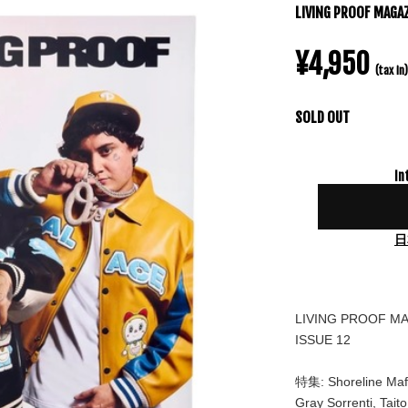
LIVING PROOF MAGAZ
¥4,950
(tax in)
SOLD OUT
In
日
LIVING PROOF M
ISSUE 12
特集: Shoreline Mafi
Gray Sorrenti, Tait