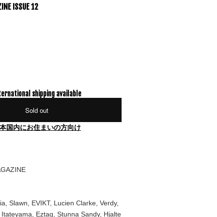
INE ISSUE 12
ternational shipping available
Sold out
本国内にお住まいの方向け
AGAZINE
a, Slawn, EVIKT, Lucien Clarke, Verdy,
o Itateyama, Eztag, Stunna Sandy, Hjalte