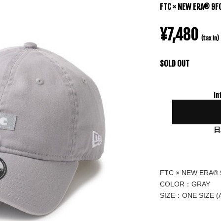
FTC × NEW ERA®︎ 9F
¥7,480
(tax in)
SOLD OUT
In
日
FTC × NEW ERA®︎
COLOR：GRAY
SIZE：ONE SIZE (