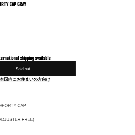
ORTY CAP GRAY
ternational shipping available
Sold out
本国内にお住まいの方向け
 9FORTY CAP
ADJUSTER FREE)