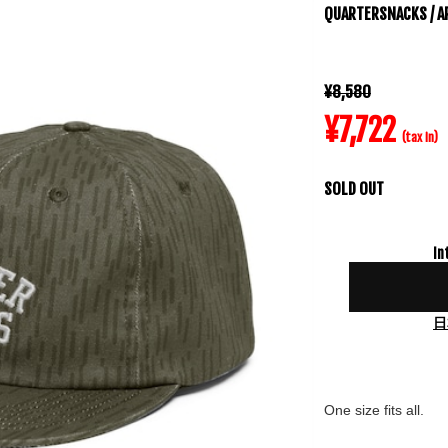
QUARTERSNACKS / A
¥8,580
¥7,722
(tax in)
SOLD OUT
In
日
One size fits all.