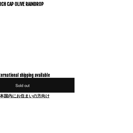
RCH CAP OLIVE RAINDROP
ternational shipping available
Sold out
本国内にお住まいの方向け