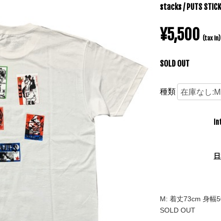
stacks / PUTS STIC
¥5,500
(tax in)
SOLD OUT
種類
In
日
M: 着丈73cm 身幅5
SOLD OUT