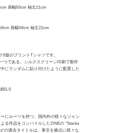
5cm 肩幅50cm 袖丈21cm
59cm 肩幅58cm 袖丈22cm
ク5版のプリントTシャツです。
の一つである、シルクスクリーン印刷で製作
背中にランダムに貼り付けたように配置した
LABELS
ャーにルーツを持つ、国内外の様々なジャン
る作品をコンパイルしたZINEの "Stacks
"Stacks"の過去タイトルは、東京を拠点に様々な