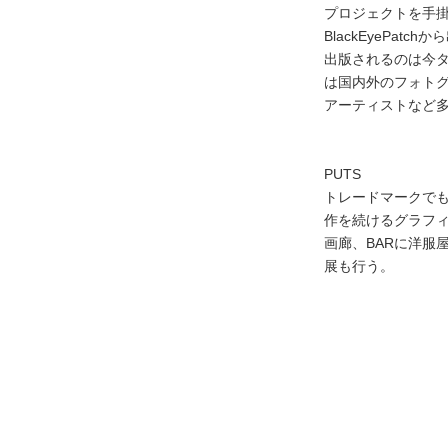
プロジェクトを手
BlackEyePatc
出版されるのは今
は国内外のフォト
アーティストなど
PUTS
トレードマークで
作を続けるグラフ
画廊、BARに洋服
展も行う。