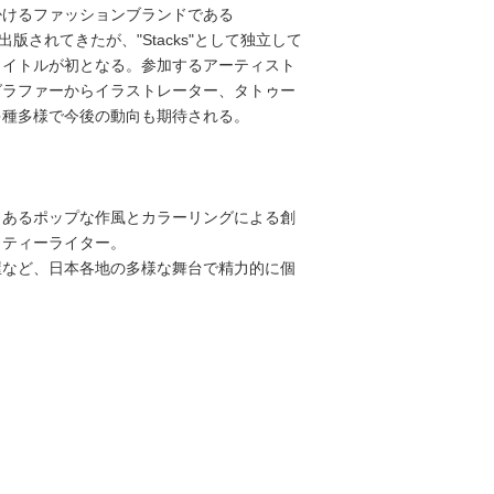
掛けるファッションブランドである
hから出版されてきたが、"Stacks"として独立して
タイトルが初となる。参加するアーティスト
グラファーからイラストレーター、タトゥー
多種多様で今後の動向も期待される。
もあるポップな作風とカラーリングによる創
ィティーライター。
屋など、日本各地の多様な舞台で精力的に個