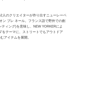
の2人のクリエイターが作り出すニューレーベ
 AIR" オン プレ ネール。フランス語で野外での創
ティング)を意味し、NEW YORKERによ
OORS"をテーマに、ストリートでもアウトドア
染むアイテムを展開。