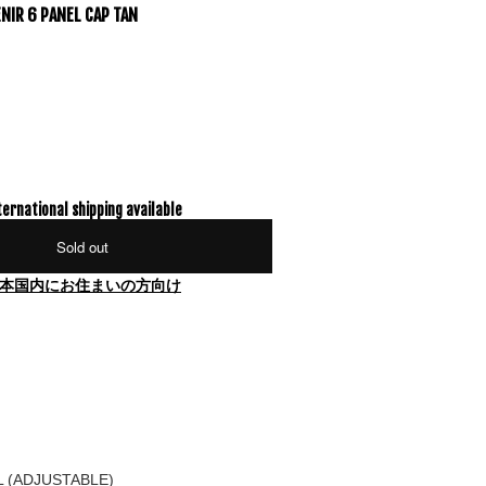
ENIR 6 PANEL CAP TAN
ternational shipping available
Sold out
本国内にお住まいの方向け
L (ADJUSTABLE)