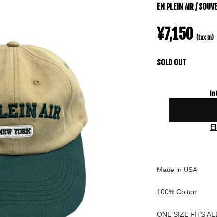
EN PLEIN AIR / SOUV
¥7,150
(tax in)
SOLD OUT
In
日
Made in USA
100% Cotton
ONE SIZE FITS AL