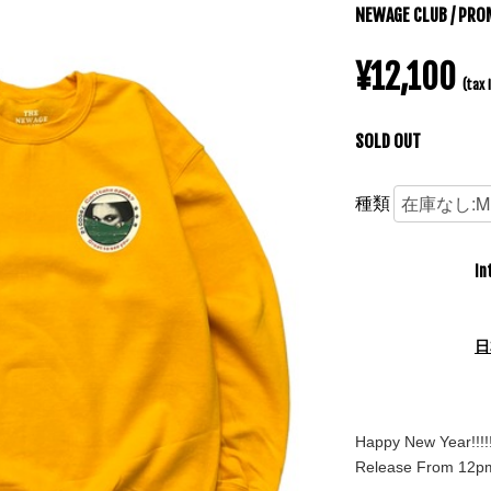
NEWAGE CLUB / PRO
¥12,100
(tax 
SOLD OUT
種類
In
日
Happy New Year!!!!!
Release From 12p