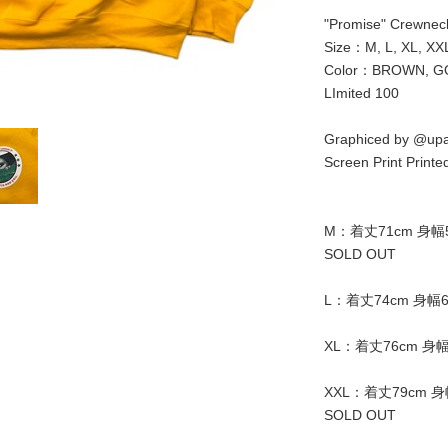
"Promise" Crewneck
Size：M, L, XL, XXL 
Color：BROWN, G
LImited 100
Graphiced by @upa
Screen Print Printe
M：着丈71cm 身幅5
SOLD OUT
L：着丈74cm 身幅6
XL：着丈76cm 身幅
XXL：着丈79cm 身
SOLD OUT