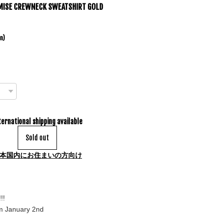
MISE CREWNECK SWEATSHIRT GOLD
in)
ternational shipping available
Sold out
本国内にお住まいの方向け
!!
m January 2nd