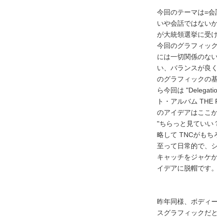
今回のテーマは=会
いや会話ではないか
が大統領選挙に受
今回のグラフィッ
には一切関係のな
い、バランスが良
のグラフィックの
ら今回は "Delega
ト・アルバム THE P
のアイデアはここからも
"ちらっと見ていい？
略して TNCがも
至って日常的で、シ
キャッチをジャケか
イデアに脱帽です
昨年同様、ボディ
スグラフィックだ