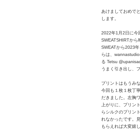
あけましておめで
します。
2022年1月2日に
SWEATSHIRT
SWEATから20
らは、wannast
る Tetsu @up
うまく引き出し、
プリントはもうみなさ
今回も１枚１枚丁
だきました。左胸
上がりに、プリン
らシルクのプリン
れなかったです。
もらえれば大変嬉