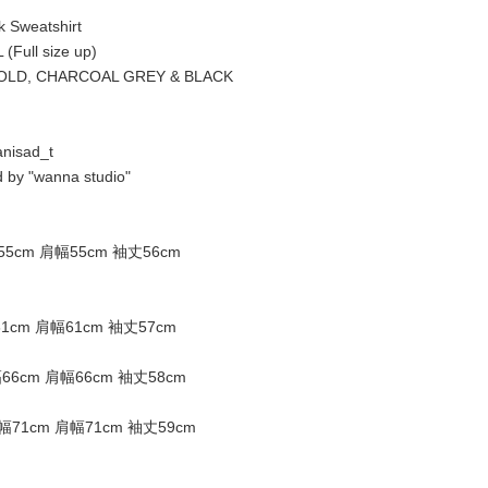
 Sweatshirt
(Full size up)
OLD, CHARCOAL GREY & BLACK
nisad_t
d by "wanna studio"
5cm 肩幅55cm 袖丈56cm
1cm 肩幅61cm 袖丈57cm
66cm 肩幅66cm 袖丈58cm
幅71cm 肩幅71cm 袖丈59cm