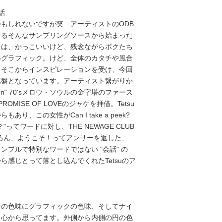
話
もしれないですが笑 アーティストのODB
けるそんなサンプリングソースから始まった
クは、かっこいいけど、残念ながらボクたち
いグラフィック。けど、全体のカタチや風合
くそこからインスピレーションを受け、今回
基盤となっています。アーティスト繋がりか
tion" 70'sメロウ・ソウルの金字塔のファース
ROMISE OF LOVEのジャケを拝借。Tetsu
あり、この女性がCan I take a peek?
"ってワードに対し、THE NEWAGE CLUB
ちろん、ようこそ！ってアンサーを返した、
ンプルで特別なワードではない "会話" の
ら感じとって落とし込んでくれたTetsuのア
。
ーの色味にグラフィックの色味、そしてナイ
と心から思ってます。外側から内側の円の色