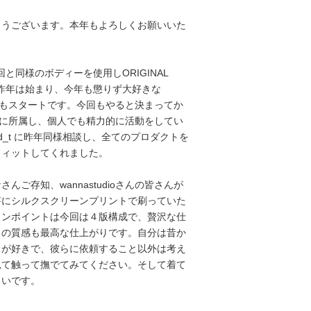
とうございます。本年もよろしくお願いいた
今回と同様のボディーを使用しORIGINAL
から昨年は始まり、今年も懲りず大好きな
23年もスタートです。今回もやると決まってか
udioに所属し、個人でも精力的に活動をしてい
anisad_t に昨年同様相談し、全てのプロダクトを
フィットしてくれました。
んご存知、wannastudioさんの皆さんが
寧にシルクスクリーンプリントで刷っていた
ワンポイントは今回は４版構成で、贅沢な仕
トの質感も最高な仕上がりです。自分は昔か
トが好きで、彼らに依頼すること以外は考え
見て触って撫でてみてください。そして着て
しいです。