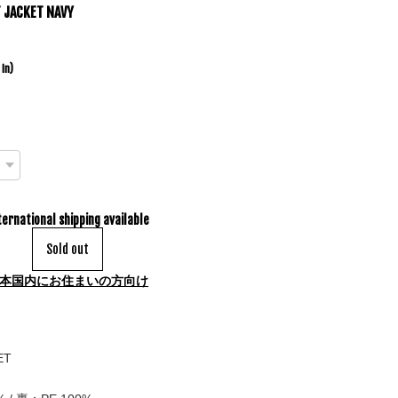
T JACKET NAVY
 in)
ternational shipping available
Sold out
本国内にお住まいの方向け
ET