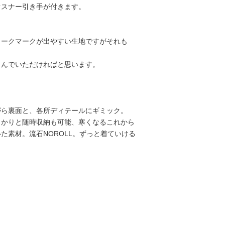
ァスナー引き手が付きます。
ョークマークが出やすい生地ですがそれも
しんでいただければと思います。
がら裏面と、各所ディテールにギミック。
っかりと随時収納も可能、寒くなるこれから
た素材。流石NOROLL。ずっと着ていける