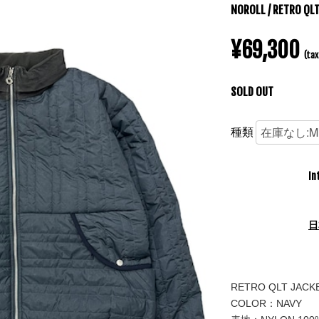
NOROLL / RETRO QL
¥69,300
(tax
SOLD OUT
種類
In
日
RETRO QLT JACK
COLOR：NAVY