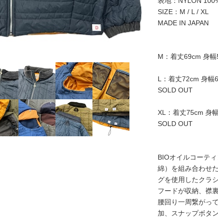
表地：NYLON 100%
SIZE：M / L / XL
MADE IN JAPAN
M：着丈69cm 身幅5
L：着丈72cm 身幅6
SOLD OUT
XL：着丈75cm 身幅
SOLD OUT
BIOオイルコーティ
綿）を組み合わせ
グを使用したクラ
フードが収納、襟
腰回り一周繋がっ
加、スナップボタ