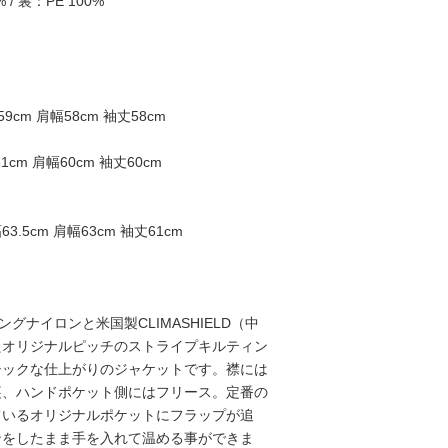
 / 裏：PE 100%
9cm 肩幅58cm 袖丈58cm
1cm 肩幅60cm 袖丈60cm
63.5cm 肩幅63cm 袖丈61cm
ングナイロンと米国製CLIMASHIELD（中
たオリジナルピッチのストライプキルティン
シックな仕上がりのジャケットです。襟には
裏、ハンドポケット側にはフリース。定番の
ているオリジナルポケットにフラップが追
ンをしたまま手を入れて温める事ができま