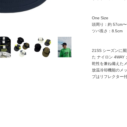
One Size
頭周り：約 57cm〜
ツバ長さ：8.5cm
21SS シーズン
た ナイロン 4WA
乾性を兼ね備えたメ
放温冷却機能のメッ
プはリフレクター付