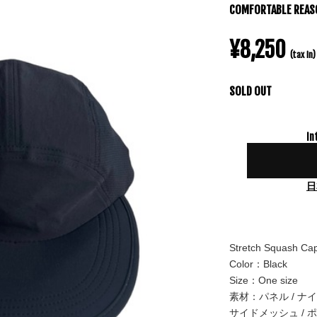
COMFORTABLE REASO
¥8,250
(tax in)
SOLD OUT
In
日
Stretch Squash Ca
Color：Black
Size：One size
素材：パネル / ナイ
サイドメッシュ / 