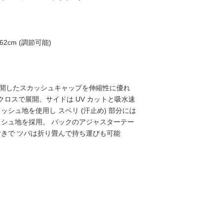
62cm (調節可能)
に展開したスカッシュキャップを伸縮性に優れ
Y クロスで展開。サイドは UV カットと吸水速
ッシュ地を使用し スベリ (汗止め) 部分には
シュ地を採用。 バックのアジャスターテー
きで ツバは折り畳んで持ち運びも可能