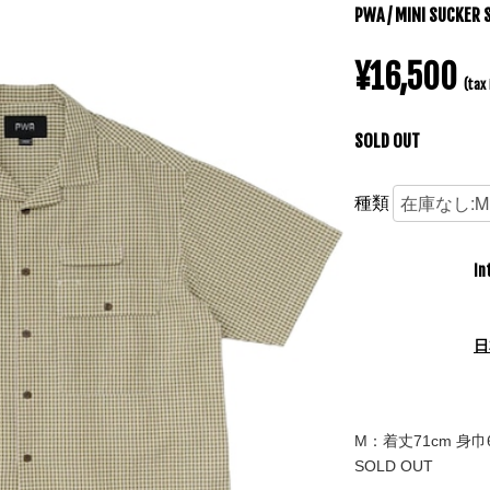
PWA / MINI SUCKER 
¥16,500
(tax 
SOLD OUT
種類
In
日
M：着丈71cm 身巾6
SOLD OUT