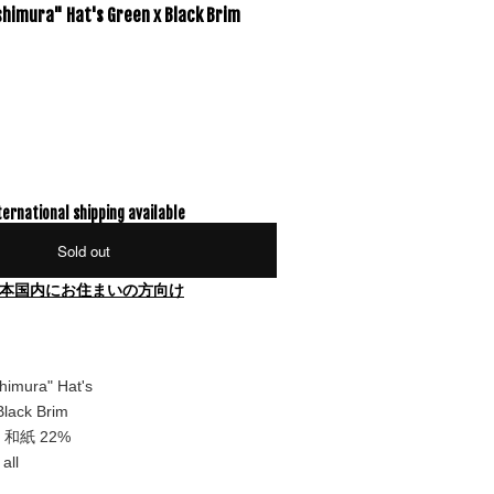
shimura" Hat's Green x Black Brim
ternational shipping available
Sold out
本国内にお住まいの方向け
himura" Hat's
ack Brim
/ 和紙 22%
all