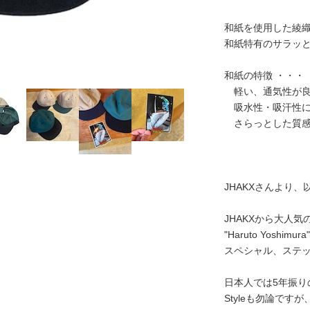
和紙を使用した綾
和紙特有のサラッ
和紙の特徴 ・・・
軽い、通気性が良
吸水性・吸汗性に
さらっとした質
JHAKXさんより
JHAKXから大人気
"Haruto Yos
スペシャル、ステ
日本人では5年振りの
Styleも勿論で