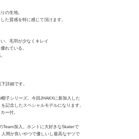
織りの生地。
とした質感を特に感じて頂けます。
い、毛羽が少なくキレイ
優れている。
感。
、以下詳細です。
の帽子シリーズ。今回JHAKXに新加入した
himura" を記念したスペシャルモデルになります。
ッカー付。
Team加入。ホントに大好きなSkaterで
すが、人間が良いやつで優しいし最高なヤツで