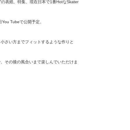
 Kill"の表紙、特集、現在日本で1番HotなSkater
近日You Tubeで公開予定。
、小さい方までフィットするような作りと
で、その後の風合いまで楽しんでいただけま