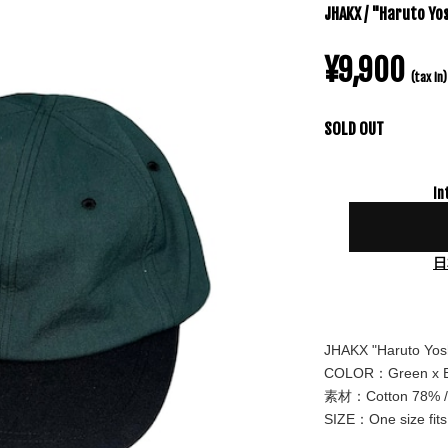
JHAKX / "Haruto Yo
¥9,900
(tax in)
SOLD OUT
In
日
JHAKX "Haruto Yos
COLOR：Green x Bl
素材：Cotton 78% 
SIZE：One size fits 