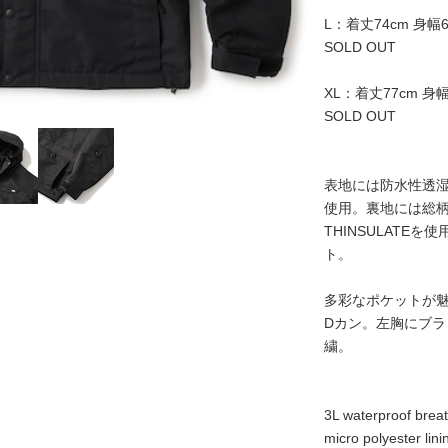
L：着丈74cm 身幅6
SOLD OUT
XL：着丈77cm 身幅
SOLD OUT
表地には防水性透
使用。裏地には総柄
THINSULATE
ト。
多彩なポケットが
Dカン。左胸にブ
繍。
3L waterproof breat
micro polyester lin