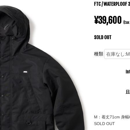
FTC / WATERPLOOF 
¥39,600
(tax 
SOLD OUT
種類
In
日
M：着丈71cm 身幅6
SOLD OUT