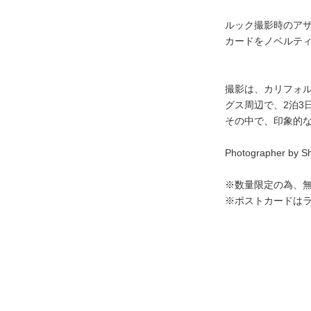
ルック撮影時のア
カードをノベルテ
撮影は、カリフォ
グス周辺で、2泊3
その中で、印象的
Photographer by S
※数量限定の為、
※ポストカードは