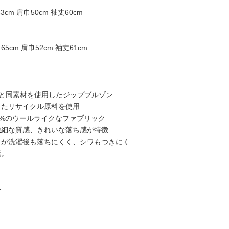
3cm 肩巾50cm 袖丈60cm
65cm 肩巾52cm 袖丈61cm
2/03と同素材を使用したジップブルゾン
したリサイクル原料を使用
0%のウールライクなファブリック
繊細な質感、きれいな落ち感が特徴
スが洗濯後も落ちにくく、シワもつきにく
能。
ル