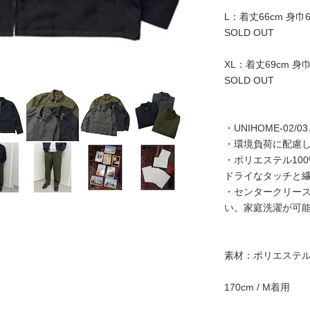
L：着丈66cm 身巾6
SOLD OUT
XL：着丈69cm 身巾
SOLD OUT
・UNIHOME-0
・環境負荷に配慮
・ポリエステル10
ドライなタッチと
・センタークリー
い。家庭洗濯が可
素材：ポリエステ
170cm / M着用