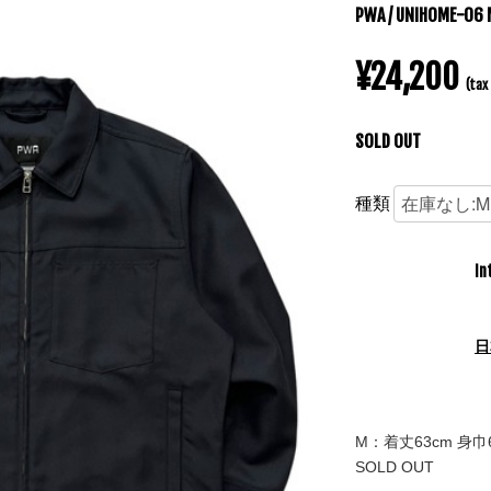
PWA / UNIHOME-06 
¥24,200
(tax 
SOLD OUT
種類
In
日
M：着丈63cm 身巾6
SOLD OUT